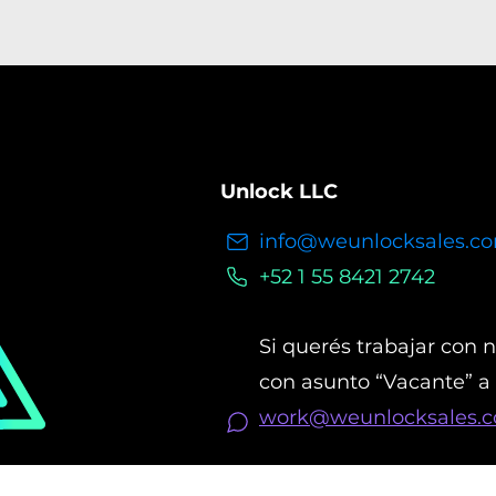
Unlock LLC
info@weunlocksales.c
+52 1 55 8421 2742
Si querés trabajar con 
con asunto “Vacante” a
work@weunlocksales.