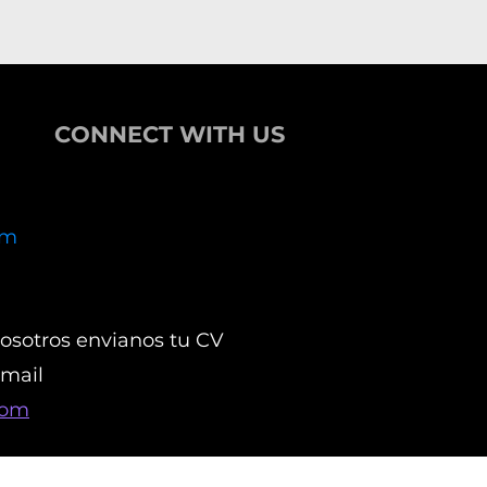
CONNECT WITH US
om
nosotros envianos tu CV
 mail
com