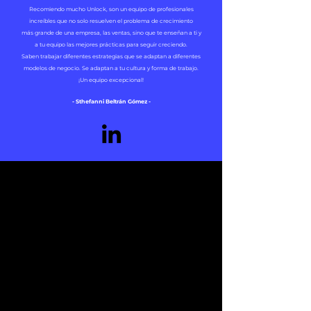
Recomiendo mucho Unlock, son un equipo de profesionales
increíbles que no solo resuelven el problema de crecimiento
más grande de una empresa, las ventas, sino que te enseñan a ti y
a tu equipo las mejores prácticas para seguir creciendo.
Saben trabajar diferentes estrategias que se ada
ptan a diferentes
modelos de negocio. Se adaptan a tu cultura y forma de
trabajo.
¡Un equipo excepcional!
- Sthefanni Beltrán Gómez -